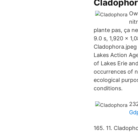
Cladophor
Owi
nit
plante pas, ça ne
9.0 s, 1,920 × 1
Cladophora.jpeg 
Lakes Action Age
of Lakes Erie an
occurrences of n
ecological purpo
conditions.
232
Gdp
165. 11. Cladoph