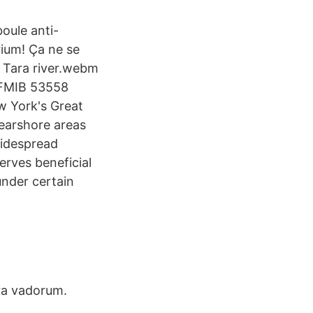
oule anti-
rium! Ça ne se
e Tara river.webm
B FMIB 53558
w York's Great
earshore areas
widespread
erves beneficial
under certain
ora vadorum.