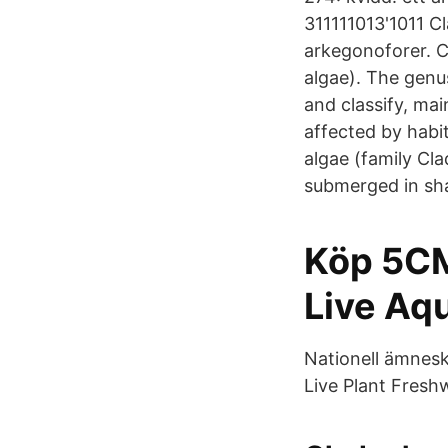
311111013'1011 Cl
arkegonoforer. C
algae). The genu
and classify, mai
affected by habi
algae (family Cl
submerged in sha
Köp 5CM
Live Aq
Nationell ämnesk
Live Plant Fresh