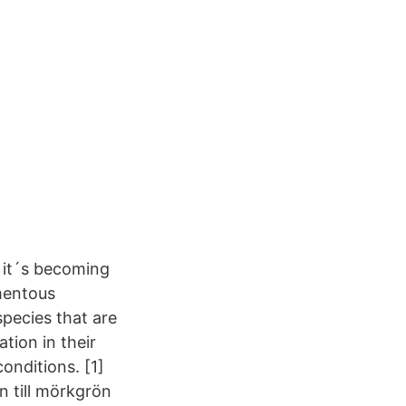
> it´s becoming
amentous
pecies that are
ation in their
onditions. [1]
n till mörkgrön