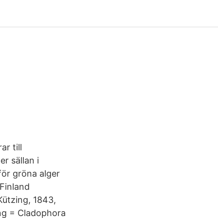
r till
r sällan i
för gröna alger
 Finland
Kützing, 1843,
ing = Cladophora