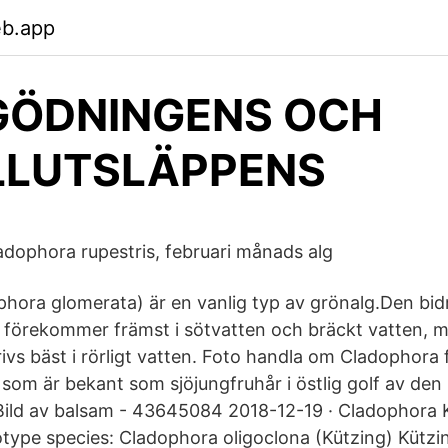
eb.app
GÖDNINGENS OCH
LLUTSLÄPPENS
adophora rupestris, februari månads alg
hora glomerata) är en vanlig typ av grönalg.Den bidra
förekommer främst i sötvatten och bräckt vatten, me
rivs bäst i rörligt vatten. Foto handla om Cladophora 
som är bekant som sjöjungfruhår i östlig golf av den
Bild av balsam - 43645084 2018-12-19 · Cladophora 
type species: Cladophora oligoclona (Kützing) Kütz