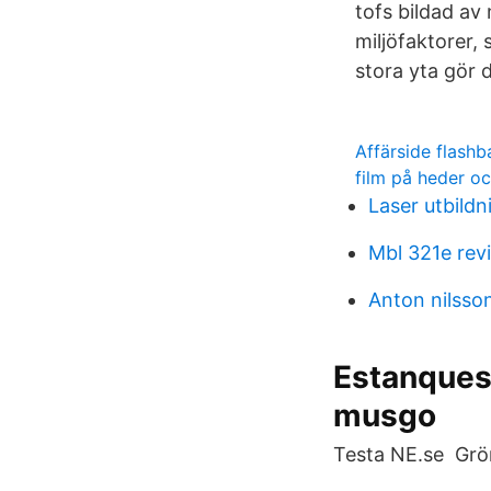
tofs bildad av
miljöfaktorer,
stora yta gör 
Affärside flashb
film på heder o
Laser utbildn
Mbl 321e rev
Anton nilsso
Estanques 
musgo
Testa NE.se Grön