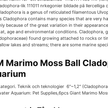
adophora-lik 111011 nrkegonier bildade pä llercelliga c
ladophora is a genus of reticulated filamentous Ulv
s Cladophora contains many species that are very har
nly because of the great variation in their appearance
tat, age and environmental conditions. Cladophora, 
adophoraceae) found growing attached to rocks or t
llow lakes and streams; there are some marine speci
 Marimo Moss Ball Clad
uarium
ategori. Teknik och teknologier 6"~1,2" (Cladophora
water Aquarium: Pet Supplies,6pcs Giant Marimo Moss