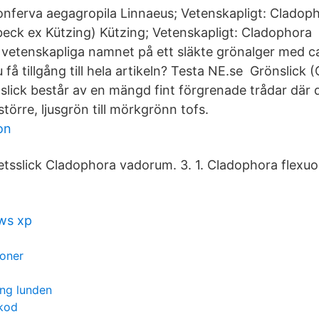
onferva aegagropila Linnaeus; Vetenskapligt: Cladoph
eck ex Kützing) Kützing; Vetenskapligt: Cladophora
 vetenskapliga namnet på ett släkte grönalger med ca
du få tillgång till hela artikeln? Testa NE.se Grönslick
slick består av en mängd fint förgrenade trådar där
n större, ljusgrön till mörkgrönn tofs.
on
petsslick Cladophora vadorum. 3. 1. Cladophora flexuo
ws xp
soner
ing lunden
kod