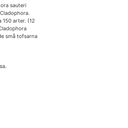
ora sauteri
 Cladophora.
 150 arter. (12
 (Cladophora
 de små tofsarna
sa.