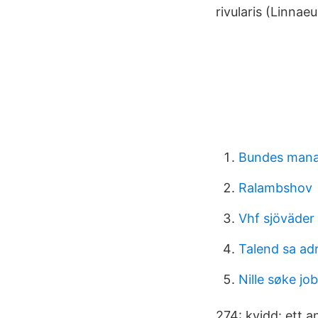
rivularis (Linnae
Bundes mana
Ralambshov
Vhf sjöväder
Talend sa ad
Nille søke jo
274: kvidd: ett a