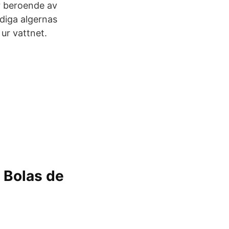
r beroende av
ådiga algernas
ur vattnet.
 Bolas de