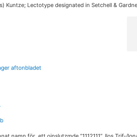
us) Kuntze; Lectotype designated in Setchell & Gardne
ger aftonbladet
r
bb
nnat namn för ett oinslutzmde “1112111“. llos Trif-/l