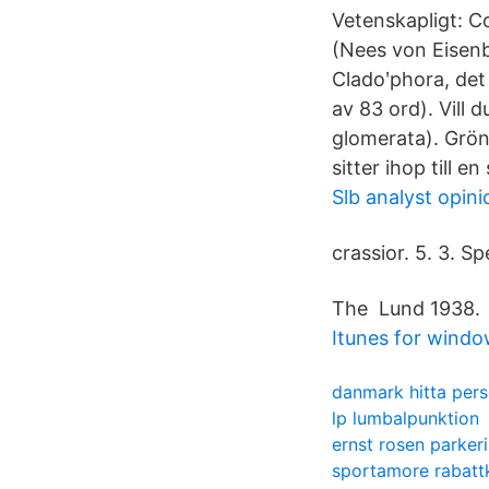
Vetenskapligt: C
(Nees von Eisenb
Cladoʹphora, det
av 83 ord). Vill 
glomerata). Grön
sitter ihop till e
Slb analyst opini
crassior. 5. 3. S
The Lund 1938.
Itunes for windo
danmark hitta per
lp lumbalpunktion
ernst rosen parker
sportamore rabatt