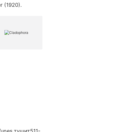
r (1920).
on/unes тушит511-