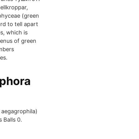
ellkroppar,
ophyceae (green
d to tell apart
s, which is
genus of green
imbers
es.
ophora
 aegagrophila)
 Balls 0.