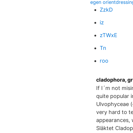
egen orientdressin
ZzkD
iz
zTWxE
Tn
roo
cladophora, gr
If I´m not mis
quite popular 
Ulvophyceae (
very hard to te
appearances, w
Släktet Cladop