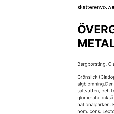
skatterenvo.w
ÖVER
META
Bergborsting, Cl
Grönslick (Cladop
algblomning.Den 
saltvatten, och t
glomerata också 
nationalparken. 
nom. cons. Lecto