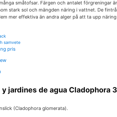
 många småtofsar. Färgen och antalet förgreningar ä
 som stark sol och mängden näring i vattnet. De fintr
dem mer effektiva än andra alger på att ta upp näring 
ack
ch samvete
ing pris
iew
n
y jardines de agua Cladophora 3
slick (Cladophora glomerata).