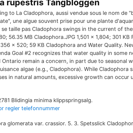
a rupestris Tångbloggen
ng to La Cladophora, aussi vendue sous le nom de "b
rate", une algue souvent prise pour une plante d'aqua
 se taille pas Cladophora swings in the current of th
,080; 56.35 MB Cladophora.JPG 1,501 × 1,804; 301 K
356 × 520; 59 KB Cladophora and Water Quality. Ne
nda Goal #2 recognizes that water quality in some n
d Ontario remain a concern, in part due to seasonal 
uisance algae (e.g., Cladophora). While Cladophora s
ses in natural amounts, excessive growth can occur 
781 Blidingia minima klippspringsalg.
r regler telefonnummer
ora glomerata var. crassior. 5. 3. Spetsslick Cladoph